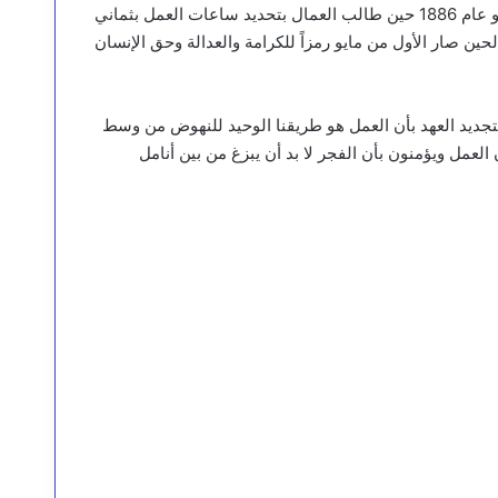
ونذكر ان هذا اليوم جاء تخليداً لنضالات الحركة العمالية في شيكاغو عام 1886 حين طالب العمال بتحديد ساعات العمل بثماني
ين صار الأول من مايو رمزاً للكرامة والعدالة وحق الإنسان
تجديد العهد بأن العمل هو طريقنا الوحيد للنهوض من وسط
العمل ويؤمنون بأن الفجر لا بد أن يبزغ من بين أنامل