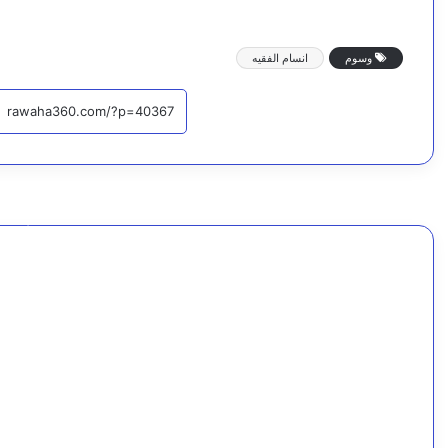
وسوم
انسام الفقيه
اقرأ التا
الكاف:
ف
دعم
ا
سعودي
ا
مرتقب
ل
يعزز
ا
استقرار
ا
منظومة
ي
الكهرباء
ع
في
ا