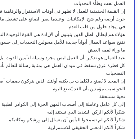
العمل تحت وطأة التحديات
إن القيمة الحقيقية للعمل لا تظهر في أوقات الاستقرار والرفاهي
حرث أرضه رغم شح الإمكانيات وعندما يصر الصانع على تشغيل ماكي
في إيجاد حلول من قلب العدم
هؤلاء هم ابطال الظل الذين يثبتون أن الإرادة هي القوة الوحيدة ال
تفتح سواعد العمال أبواباً جديدة للأمل محولين التحديات إلى جسور 
ما وراء لقمة العيش
عيد العمال هو تذكير بأن العمل ليس مجرد وسيلة لتأمين القوت بل
كل قطرة عرق تسقط في ميدان العمل هي بمثابة رسالة للعالم بأننا 
التضحيات .
إن المجد لا يُصنع بالكلمات بل يكتبه أولئك الذين يتركون بصمات
الحواسيب مؤمنين بأن الغد يُصنع اليوم
تحية مستحقة
إلى كل عامل وعاملة إلى أصحاب المهن الحرة إلى الكوادر الطبية 
شكراً لأنكم الركن الشديد الذي نستند إليه
شكراً لأنكم لم تسمحوا لليأس أن يتسلل إلى ورشكم ومكاتبكم
شكراً لأنكم المعنى الحقيقي للاستمرارية