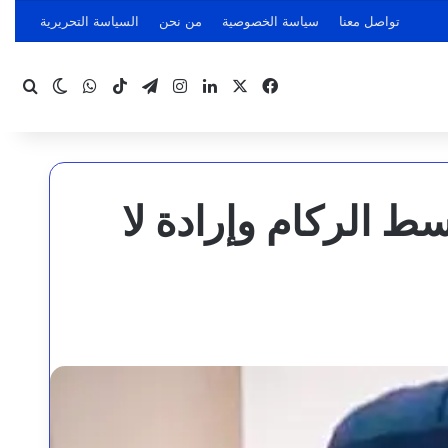
تواصل معنا
سياسة الخصوصية
من نحن
السياسة التحريرية
‫X
فيسبوك
لينكدإن
انستقرام
تيلقرام
‫TikTok
واتساب
بحث
الوضع ا
سط الركام وإرادة لا