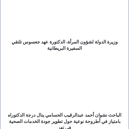
ي
المرأة،
ا
الدكتورة
ل
عهد
ح
جعسوس
و
تلتقي
ث
ي
السفيرة
و
البريطانية
وزيرة الدولة لشؤون المرأة، الدكتورة عهد جعسوس تلتقي
ا
السفيرة البريطانية
ل
ر
الباحث
د
نشوان
ا
أحمد
ل
عبدالرقيب
ح
الحسامي
ا
ز
ينال
م
درجة
ع
الدكتوراه
ل
بامتياز
ى
في
الباحث نشوان أحمد عبدالرقيب الحسامي ينال درجة الدكتوراه
م
أطروحة
بامتياز في أطروحة نوعية حول تطوير جودة الخدمات الصحية
ص
نوعية
في تعز
د