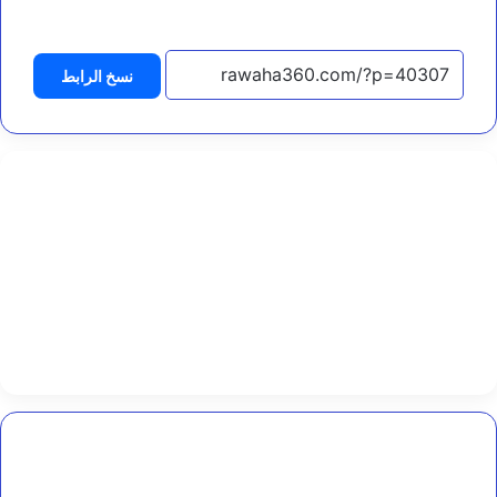
ر
ش
ه
د
نسخ الرابط
ا
ء
و
ج
ر
ح
ى
ا
ل
ه
ج
و
م
ا
ل
إ
ر
ه
وزيرة
ا
الدولة
ب
لشؤون