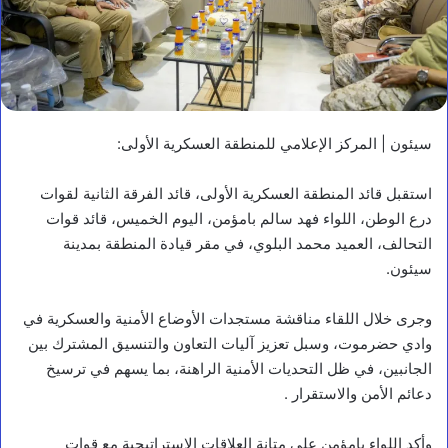
سيئون | المركز الإعلامي للمنطقة العسكرية الأولى:
استقبل قائد المنطقة العسكرية الأولى، قائد الفرقة الثانية لقوات
درع الوطن، اللواء فهد سالم بامؤمن، اليوم الخميس، قائد قوات
التحالف، العميد محمد البلوي، في مقر قيادة المنطقة بمدينة
سيئون.
وجرى خلال اللقاء مناقشة مستجدات الأوضاع الأمنية والعسكرية في
أخبار محلية
وادي حضرموت، وسبل تعزيز آليات التعاون والتنسيق المشترك بين
الجانبين، في ظل التحديات الأمنية الراهنة، بما يسهم في ترسيخ
ر
دعائم الأمن والاستقرار .
ئ
ي
س
وأكد اللواء بامؤمن على متانة العلاقات الاستراتيجية مع قوات