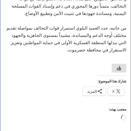
م
التحالف، مثمناً دورها المحوري في دعم وإسناد القوات المسلحة
ج
اليمنية، ومساندة جهودها في تثبيت الأمن وتطبيع الأوضاع.
ل
س
ا
من جانبه، جدد العميد البلوي استمرار قوات التحالف بمواصلة تقديم
ل
مختلف أوجه الدعم والمساندة، مشيداً بمستوى الجاهزية والجهود
ق
ي
التي تبذلها المنطقة العسكرية الأولى في حماية المواطنين وتعزيز
ا
الاستقرار في محافظة حضرموت.
د
ة
ي
و
ج
ه
شارك هذا الموضوع:
ب
X
المزيد
ر
ع
ا
ي
معجب بهذه:
ة
جاري
ا
س
التحميل…