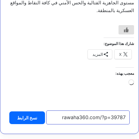
مستوى الجاهزية القتالية والحس الأمني في كافة النقاط والمواقع
العسكرية بالمنطقة.
أخبار
ا
ل
شارك هذا الموضوع:
ن
X
المزيد
ص
ا
ل
ك
معجب بهذه:
ا
جاري
م
ل
التحميل…
ل
ل
ب
ي
نسخ الرابط
ا
ن
ا
ل