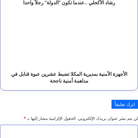
ب
رشاد الأكحلي ..عندما تكون "الدولة" رجلاً واحداً
ا
ك
الأجهزة
س
الأمنية
ت
بمديرية
ا
المكلا
ن
تضبط
.
عشرين
عبوة
قنابل
في
مداهمة
الأجهزة الأمنية بمديرية المكلا تضبط عشرين عبوة قنابل في
أمنية
مداهمة أمنية ناجحة
ناجحة
اترك تعليقاً
لن يتم نشر عنوان بريدك الإلكتروني.
الحقول الإلزامية مشار إليها بـ
*
ا