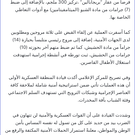
قرصاً من عقار “بريجابالين” ،تركيز 300 ملجم، بالإضافة إلى ضبط
(7) جرامات من مادة الشبو (الميثامفيتامين) مع أدوات التعاطي
الخاصة بها.
كما أسفرت العملية عن إلقاء القبض على ثلاثة مروجين ومطلوبين
لدى الجهات الأمنية، إضافة إلى مروج رئيسي متلبساً بحيازة (14)
جراماً من مادة الحشيش، كما تم ضبط متهم آخر بحوزته (10)
جرامات من الحشيش، ثبت تورطه في أنشطة إجرامية استهدفت
استغلال الأطفال القاصرين.
وفي تصريح للمركز الإعلامي أكدت قيادة المنطقة العسكرية الأولى
أن هذه العمليات تأتي ضمن استراتيجية أمنية شاملة لملاحقة كافة
العناصر الإجرامية وشبكات الترويج التي تستهدف السلم الاجتماعي
وفئة الشباب بآفة المخدرات.
وشددت القيادة على أن القوات العسكرية والأمنية لن تتهاون في
الضرب بيد من حديد على كل من تسول له نفسه المساس بأمن
الوطن والمواطن، معلنةً استمرار الحملات الأمنية المكثفة والرفع من