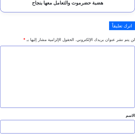
حضرموت
هضبة حضرموت والتعامل معها بنجاح
إ
والتعامل
ن
معها
س
بنجاح
ا
اترك تعليقاً
ن
ي
ة
لن يتم نشر عنوان بريدك الإلكتروني.
الحقول الإلزامية مشار إليها بـ
*
ا
ل
ت
ع
ل
ي
ق
*
الاسم