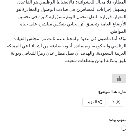
المطار، فلا مجال للعشوائية؛ فالانضباط الوظيفي هو القاعدة،
ا
وتسهيل إجراءات المسافرين في صالات الوصول والمغادرة هو
ل
المعيار. فوزارة النقل تتحمل اليوم مسؤولية كبيرة في تحسين
ف
الأوضاع العامة وتحقيق أثر إيجابي ينعكس مباشرة على حياة
ق
ي
المواطن.
ه
نؤكد أننا ماضون في تنفيذ برامجنا بدعم ثابت من مجلس القيادة
ي
الرئاسي والحكومة، وبمساندة أخوية صادقة من أشقائنا في المملكة
ت
ف
العربية السعودية. والهدف أن يظل مطار عدن رمزًا للتعافي وبوابة
ق
تليق بمكانة اليمن وتطلعات شعبه..
د
م
ش
ا
ر
ي
شارك هذا الموضوع:
ع
X
المزيد
ا
ل
ح
م
معجب بهذه:
ا
جاري
ي