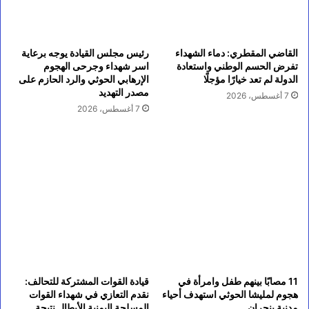
القاضي المقطري: دماء الشهداء
رئيس مجلس القيادة يوجه برعاية
تفرض الحسم الوطني واستعادة
اسر شهداء وجرحى الهجوم
الدولة لم تعد خيارًا مؤجلًا
الإرهابي الحوثي والرد الحازم على
مصدر التهديد
7 أغسطس، 2026
7 أغسطس، 2026
11 مصابًا بينهم طفل وامرأة في
قيادة القوات المشتركة للتحالف:
هجوم لمليشا الحوثي استهدف أحياء
نقدم التعازي في شهداء القوات
مدنية بنجران
المسلحة اليمنية الأبطال نتيجة