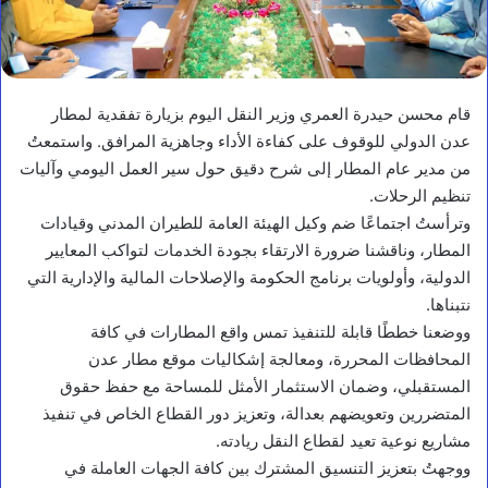
قام محسن حيدرة العمري وزير النقل اليوم بزيارة تفقدية لمطار
عدن الدولي للوقوف على كفاءة الأداء وجاهزية المرافق. واستمعتُ
من مدير عام المطار إلى شرح دقيق حول سير العمل اليومي وآليات
تنظيم الرحلات.
وترأستُ اجتماعًا ضم وكيل الهيئة العامة للطيران المدني وقيادات
المطار، وناقشنا ضرورة الارتقاء بجودة الخدمات لتواكب المعايير
الدولية، وأولويات برنامج الحكومة والإصلاحات المالية والإدارية التي
نتبناها.
ووضعنا خططًا قابلة للتنفيذ تمس واقع المطارات في كافة
المحافظات المحررة، ومعالجة إشكاليات موقع مطار عدن
المستقبلي، وضمان الاستثمار الأمثل للمساحة مع حفظ حقوق
المتضررين وتعويضهم بعدالة، وتعزيز دور القطاع الخاص في تنفيذ
مشاريع نوعية تعيد لقطاع النقل ريادته.
ووجهتُ بتعزيز التنسيق المشترك بين كافة الجهات العاملة في
أخبار محلية