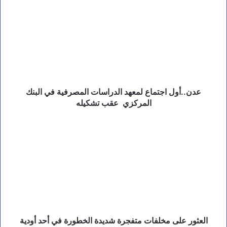
م
اجتماع
و
لمعهد
ز
الدراسات
ع
المصرفية
و
في
ي
البنك
ؤ
المركزي
ك
د
عقب
أ
تشكيله
عدن..أول اجتماع لمعهد الدراسات المصرفية في البنك
ه
المركزي عقب تشكيله
م
ي
العثور
ة
على
ا
مخلفات
ل
متفجرة
ش
شديدة
ر
ا
الخطورة
ك
في
ا
أحد
ت
أودية
ا
هضبة
العثور على مخلفات متفجرة شديدة الخطورة في أحد أودية
ل