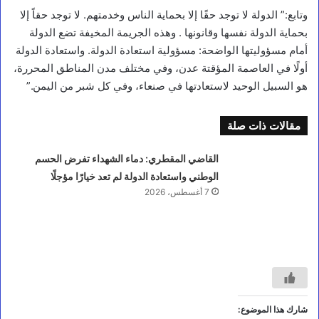
وتابع:” الدولة لا توجد حقًا إلا بحماية الناس وخدمتهم. لا توجد حقاً إلا
بحماية الدولة نفسها وقانونها . وهذه الجريمة المخيفة تضع الدولة
أخبار محلية
أمام مسؤوليتها الواضحة: مسؤولية استعادة الدولة. واستعادة الدولة
ر
أولًا في العاصمة المؤقتة عدن، وفي مختلف مدن المناطق المحررة،
ئ
هو السبيل الوحيد لاستعادتها في صنعاء، وفي كل شبر من اليمن.”
ي
س
م
مقالات ذات صلة
ج
ل
القاضي المقطري: دماء الشهداء تفرض الحسم
س
ا
الوطني واستعادة الدولة لم تعد خيارًا مؤجلًا
ل
7 أغسطس، 2026
ق
ي
ا
د
ة
ي
و
ج
ه
شارك هذا الموضوع: