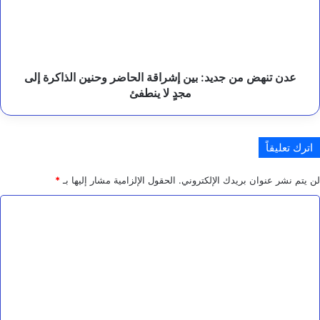
ا
ز
إشراقة
م
الحاضر
ع
وحنين
ل
الذاكرة
ى
إلى
عدن تنهض من جديد: بين إشراقة الحاضر وحنين الذاكرة إلى
م
مجدٍ
مجدٍ لا ينطفئ
ص
لا
د
ينطفئ
ر
ا
اترك تعليقاً
ل
ت
ه
لن يتم نشر عنوان بريدك الإلكتروني.
الحقول الإلزامية مشار إليها بـ
*
د
ي
ا
د
ل
ت
ع
ل
ي