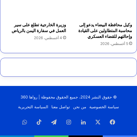
وكيل محافظة البيضاء يدعو إلى
وزيرة الخارجية تطلع على سير
محاسبة المتطاولين على القيادة
العمل في سفارة اليمن بالرياض
وإحالتهم للقضاء العسكري
4 أغسطس، 2026
5 أغسطس، 2026
© حقوق النشر 2024، جميع الحقوق محفوظة | رواها 360
سياسة الخصوصية
من نحن
تواصل معنا
السياسة التحريرية
فيسبوك
‫X
لينكدإن
انستقرام
تيلقرام
‫TikTok
واتساب