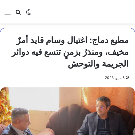
بحث عن
الوضع المظلم
الق
مطيع دماج: اغتيال وسام قايد أمرٌ
مخيف، ومنذرٌ بزمنٍ تتسع فيه دوائر
الجريمة والتوحش
3 مايو، 2026