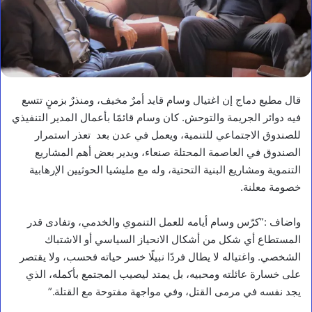
قال مطيع دماج إن اغتيال وسام قايد أمرٌ مخيف، ومنذرٌ بزمنٍ تتسع
فيه دوائر الجريمة والتوحش. كان وسام قائمًا بأعمال المدير التنفيذي
للصندوق الاجتماعي للتنمية، ويعمل في عدن بعد تعذر استمرار
الصندوق في العاصمة المحتلة صنعاء، ويدير بعض أهم المشاريع
التنموية ومشاريع البنية التحتية، وله مع مليشيا الحوثيين الإرهابية
خصومة معلنة.
واضاف :”كرّس وسام أيامه للعمل التنموي والخدمي، وتفادى قدر
المستطاع أي شكل من أشكال الانحياز السياسي أو الاشتباك
الشخصي. واغتياله لا يطال فردًا نبيلًا خسر حياته فحسب، ولا يقتصر
على خسارة عائلته ومحبيه، بل يمتد ليصيب المجتمع بأكمله، الذي
يجد نفسه في مرمى القتل، وفي مواجهة مفتوحة مع القتلة.”