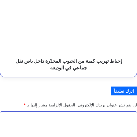
ا
إحباط
غ
تهريب
ل
كمية
ا
من
ي
الحبوب
س
المخدّرة
د
داخل
باص
نقل
جماعي
إحباط تهريب كمية من الحبوب المخدّرة داخل باص نقل
في
جماعي في الوديعة
الوديعة
اترك تعليقاً
لن يتم نشر عنوان بريدك الإلكتروني.
الحقول الإلزامية مشار إليها بـ
*
ا
ل
ت