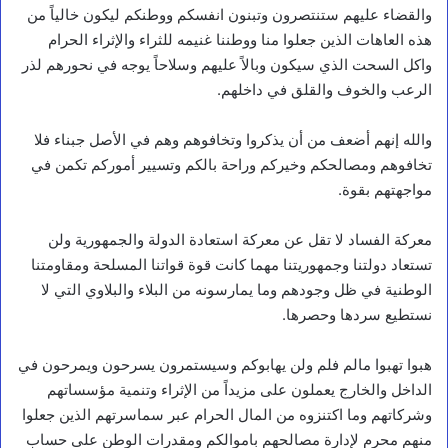
والقضاء عليهم ستنتصرون وتبنون انفسكم ووطنكم ليكون خالياً من
هذه العاهات الذين جعلوا منا ووطننا غنيمه للثراء والإثراء الحرام
واكل السحت الذي سيكون وبالاً عليهم وسلاحاً يوجه في نحورهم لذر
الرعب والخوف والقلق في داخلهم.
والله إنهم أضعف من أن يذكروا وتخافوهم وهم في الأصل جبناء فلا
تخافوهم ومصالحكم وخيركم وراحة بالكم وتسيير أموركم تكمن في
مواجهتهم بقوة.
معركة الفساد لا تقل عن معركة استعادة الدولة والجمهورية ولن
تستعاد دولتنا وجمهوريتنا مهما كانت قوة قواتنا المسلحة ومقاومتنا
الوطنية في ظل وجودهم وما يمارسونه من البلاء والبلاوي التي لا
نستطيع سردها وحصرها.
هبوا تهبوا مالم فلم ولن يهابوكم وسيستمرون يسرحون ويمرحون في
الداخل والخارج يعملون على مزيداً من الإثراء وتنمية مؤسساتهم
وشركاتهم وما اكتنزوه من المال الحرام عبر سماسرتهم الذين جعلوا
منهم محرم لإدارة مصالحهم باموالكم ومقدرات الوطن على حساب