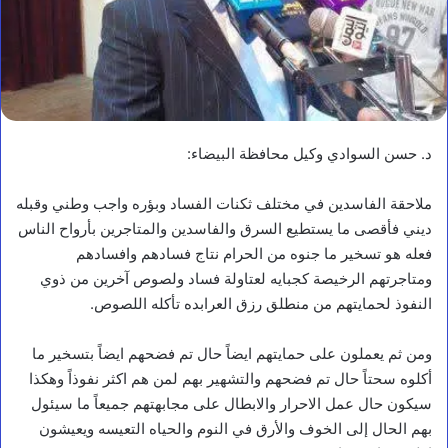
د. حسن السوادي وكيل محافظة البيضاء:
ملاحقة الفاسدين في مختلف ثكنات الفساد وبؤره واجب وطني وقبله
ديني فأقصى ما يستطيع السرق والفاسدين والمتاجرين بأرواح الناس
فعله هو تسخير ما جنوه من الحرام نتاج فسادهم وافسادهم
ومتاجرتهم الرخيصة كجبايه لعتاولة فساد ولصوص آخرين من ذوي
النفوذ لحمايتهم من منطلق رزق العرابده تأكله اللصوص.
ومن ثم يعملون على حمايتهم ايضاً حال تم فضحهم ايضاً بتسخير ما
أكلوه سحتاً حال تم فضحهم والتشهير بهم لمن هم اكثر نفوذاً وهكذا
سيكون حال عمل الاحرار والابطال على مجابهتهم جميعاً ما سيئول
بهم الحال إلى الخوف والأرق في النوم والحياه التعيسه ويعيشون