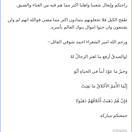
راحتكم وإيغال شعبنا واهلنا اكثر مما هم فيه من العناء والضيق.
طفح الكيل فلا تجعلونهم يتمادون اكثر مما مضى فوالله انهم لم ولن
يقتنعون وان جنوا اموال بنوك العالم بأسره.
ورحم الله امير الشعراء احمد شوقي القائل:-
(والصدقُ أرفع ما اهتز الرجالُ لهُ
وخيرُ ما عوّدَ أبناً في الحياةِ أبُوَ
إِنَّمَا الأُمَمُ الأَخْلاقُ مَا بَقِيَتْ
فَإِنْ هُمُ ذَهَبَتْ أَخْلاقُهُمْ ذَهَبُوا)
جمعتكم مباركه.
تعازي