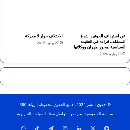
عن استهداف الحوثيين شرق
الاختلاف حوار لا معركة
المملكة.. قراءة في العقيدة
27 يوليو، 2026
السياسية لمحور طهران ووكلائها
28 يوليو، 2026
© حقوق النشر 2024، جميع الحقوق محفوظة | رواها 360
سياسة الخصوصية
من نحن
تواصل معنا
السياسة التحريرية
فيسبوك
‫X
لينكدإن
انستقرام
تيلقرام
‫TikTok
واتساب