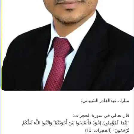
مبارك عبدالقادر الشيباني:
قال تعالى في سورة الحجرات:
“إِنَّمَا الْمُؤْمِنُونَ إِخْوَةٌ فَأَصْلِحُوا بَيْنَ أَخَوَيْكُمْ ۚ وَاتَّقُوا اللَّهَ لَعَلَّكُمْ
تُرْحَمُونَ” (الحجرات: 10)