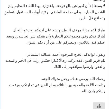
لا يسعنا إلا أن نُعبر عن بالغ فرحتنا واعتزازنا بهذا اللقاء العظيم ولمّ
الشمل المبارك وطي صفحة الماضي، وفتح أبواب المستقبل بتسامحٍ
وتصافحٍ قلّ نظيره.
نبارك لكم هذا الموقف النبيل، ونشد على أيديكم، وندعو الله أن
يُبارك فيكم وفي مجموعتكم التجاريةوأن يقيكم شر الحاسدين ويبعد
عنكم كيد الكائدين، وينصركم على من أراد بكم السوء.
ونقول لوالدكم الحاج المرحوم أحمد عبدالله الشيباني:
نام قرير العين، فقد تركت رجالًا كبارًا جسّدوا إرثك في الخير والمحبة
والعفو، وارتقوا بمواقفهم إلى العُلا.
رحمك الله ورضي عنك، وجعل مثواك الجنة.
ودامت الألفة والمحبة بين أبنائك، ودام الخير في تجارتكم، ورفعت
رايتكم بإذن الله.
أخبار