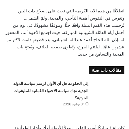
انطلاقًا من هذه الآية الكريمة التي تحث على إصلاح ذات البين
وتغرس في النفوس أهمية التآخي، والمحبة، ولمّ الشمل…
تُرجمت هذه القيم النبيلة واقعًا حيًّا، وموقفًا مشهودًا، في يوم من
أجمل أيام العائلة الشيبانية المباركة، حيث اجتمع الأخوة أبناء المغفور
له بإذن الله الحاج أحمد عبدالله الشيباني، بعد قطيعةٍ دامت لأكثر من
عشرين عامًا، ليلتئم الجرح، وتُطوى صفحة الخلاف، ويُفتح باب
المحبة والتسامح من جديد.
مقالات ذات صلة
إلى الحكومة هل آن الأوان لرسم سياسة الدولة
الجدية تجاه سياسة الاحتواء العُمانية للمليشيات
الحوثية؟
31 يوليو، 2026
كان لقاءً مباركًا أسعد القلوب، وملأ الأرواح أملًا، وأعاد الطمأنينة