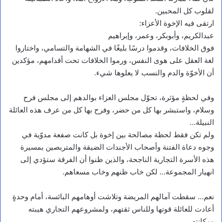
لقلوب كل المحبين.
ارتقى فيه الإخوة الأعزاء:
عبدالكريم، وأبوبكر، وعمر، وإبراهيم
فوق الخلافات، وقدموا درسًا بليغًا في الشهامة والتسامي، واختاروا
لغة العقل على هوى النفس، ورموا الخلافات تحت أقدامهم، مؤكدين
أن الأخوّة والدم والنسب لا يعلوها شيء.
وفي لحظةٍ مؤثرة، تحوّل مجلس العزاء بوالدهم إلى مجلس فرح
وسلام، واستبشر بها كل من حضر، وفرح بها كل من عرف هذه العائلة
النبيلة…
ولم تكن فقط لحظة مصالحة بين إخوة بل كانت صفعة مدوّية في
وجوه دعاة الفتنة وأصحاب الأجندات الضيقة والمتربصين بمسيرة
هذه الأسرة التجارية الناجحة، والذين ظنوا أن الفرقة ستؤدي إلى
انهيار المجموعة… لكن خاب ظنهم وخاب مسعاهم.
نعم… سقطت آمالهم المريضة وتلاشت أوهامهم البائسة، أمام وحدةٍ
أعادت للعائلة قوتها وللناس ثقتهم، ولمشروعهم التجاري هيبته
ومكانته.