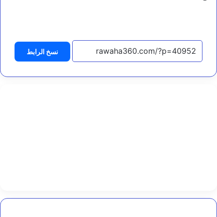
ا
ل
التحميل…
ش
ه
د
ا
نسخ الرابط
ء
ت
ف
ر
ض
ا
ل
ح
س
م
ا
ل
و
ط
ن
ي
و
ا
وداع