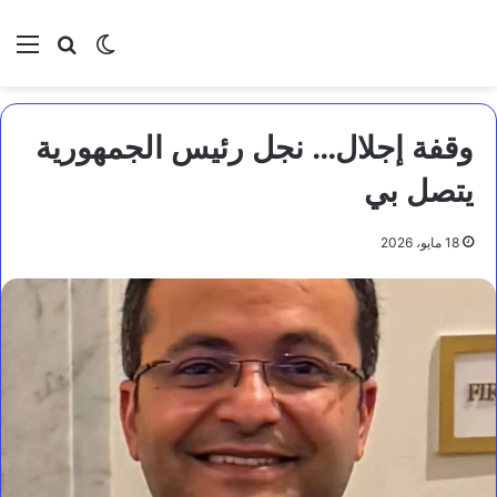
بحث عن
الوضع المظلم
الق
وقفة إجلال… نجل رئيس الجمهورية
يتصل بي
18 مايو، 2026