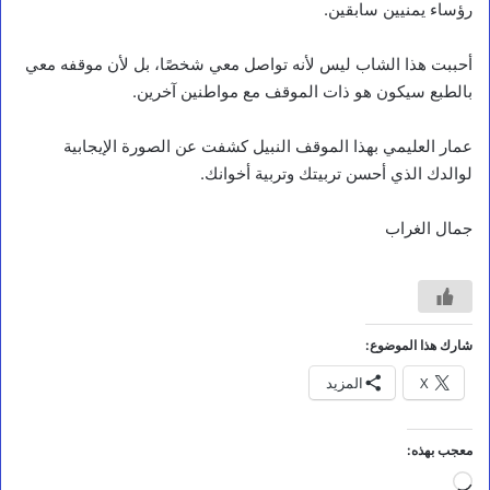
رؤساء يمنيين سابقين.
أحببت هذا الشاب ليس لأنه تواصل معي شخصًا، بل لأن موقفه معي
أخبار محلية
بالطبع سيكون هو ذات الموقف مع مواطنين آخرين.
ا
ل
عمار العليمي بهذا الموقف النبيل كشفت عن الصورة الإيجابية
ق
لوالدك الذي أحسن تربيتك وتربية أخوانك.
ا
ض
ي
جمال الغراب
ا
ل
م
ق
ط
ر
شارك هذا الموضوع:
ي
X
المزيد
:
د
م
ا
معجب بهذه:
ء
جاري