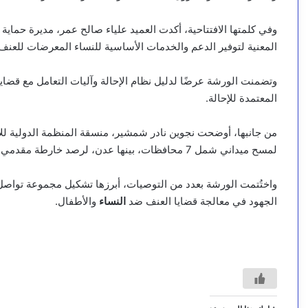
وفي كلمتها الافتتاحية، أكدت العميد علياء صالح عمر، مديرة حماية 
المعنية لتوفير الدعم والخدمات الأساسية للنساء المعرضات للعنف
وتضمنت الورشة عرضًا لدليل نظام الإحالة وآليات التعامل مع قضاي
المعتمدة للإحالة.
من جانبها، أوضحت نجوين نادر شمشير، منسقة المنظمة الدولية لل
لمسح ميداني شمل 7 محافظات، بينها عدن، لرصد خارطة مقدمي الخدمات في هذا المجال.
واختُتمت الورشة بعدد من التوصيات، أبرزها تشكيل مجموعة تواصل 
الجهود في معالجة قضايا العنف ضد
النساء
والأطفال.