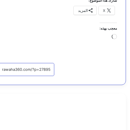
شارك هذا الموضوع:
X
المزيد
معجب بهذه:
ج
ا
ر
ي
ا
ل
ت
ح
أخبار
م
ي
اقرأ التا
7
ل
أ
…
غ
س