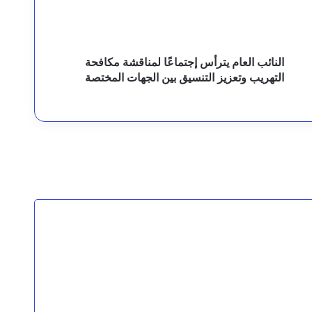
رئيس مجلس القيادة يوجه برعاية اسر شهداء وجرحى الهجوم الإرهابي الحوثي والرد الحازم على مصدر التهديد
النائب العام يترأس إجتماعًا لمناقشة مكافحة
التهريب وتعزيز التنسيق بين الجهات المختصة
قيادة القوات المشتركة للتحالف: نقدم التعازي في شهداء القوات المسلحة اليمنية الأبطال نتيجة الهجوم الحوثي الغادر
لثة
ً
السقطري والشرجبي يناقشان احتياجات مديرية شحن بالمهرة في قطاعي الزراعة والمياه وتطوير المنفذ البري