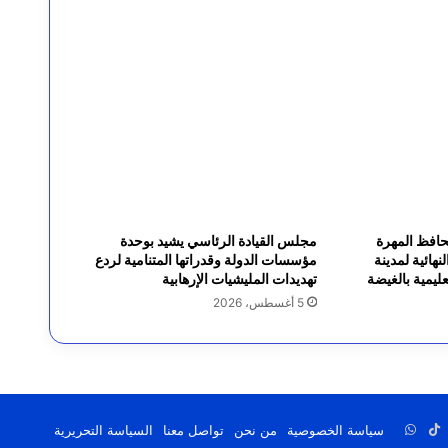
محافظ المهرة
مجلس القيادة الرئاسي يشيد بوحدة
نهائية لمدينة
مؤسسات الدولة وقدراتها المتنامية لردع
ليمية بالغيضة
تهديدات المليشيات الإرهابية
5 أغسطس، 2026
رام
يلقرام
‫TikTok
واتساب
سياسة الخصوصية
من نحن
تواصل معنا
السياسة التحريرية