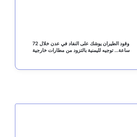
لى
لنفاد
ي
رئيس مجلس القيادة يوجه برعاية اسر شهداء وجرحى الهجوم الإرهابي الحوثي والرد الحازم على مصدر التهديد
دن
لال
7
اعة…
وقود الطيران يوشك على النفاد في عدن خلال 72
وجيه
ساعة… توجيه لليمنية بالتزود من مطارات خارجية
ليمنية
التزود
ن
طارات
ارجية
قيادة القوات المشتركة للتحالف: نقدم التعازي في شهداء القوات المسلحة اليمنية الأبطال نتيجة الهجوم الحوثي الغادر
لثة