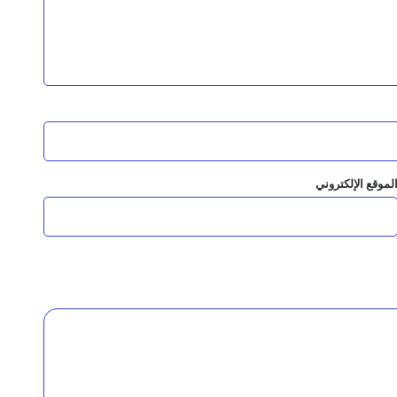
السقطري والشرجبي يناقشان احتياجات مديرية شحن بالمهرة في قطاعي الزراعة والمياه وتطوير المنفذ البري
ماية النمر العربي
لموقع الإلكتروني
لمانجروف بالمهرة
البيئة تعزيز التعاون وحماية البيئة