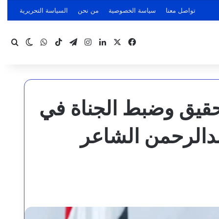
تواصل معنا
سياسة الخصوصية
من نحن
السياسة التحريرية
‫X
فيسبوك
لينكدإن
انستقرام
تيلقرام
‫TikTok
واتساب
بحث
الوضع ا
تحقيق وضبط الجناة في
عبدالرحمن الشاعر