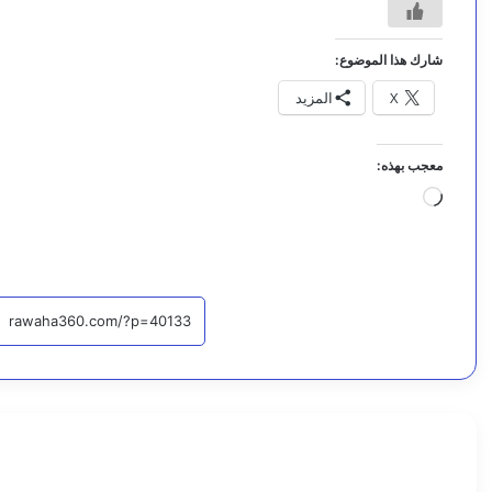
شارك هذا الموضوع:
X
المزيد
معجب بهذه:
جاري
التحميل…
أخبار
اقرأ التا
7
أ