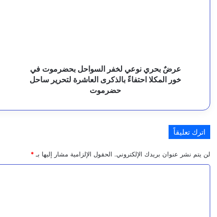
ا
لخفر
ع
السواحل
ا
7 أغسطس، 2026
م
بحضرموت
ف
في
ع
ل
خور
خ
المكلا
2
ل
احتفاءً
س
عرضٌ بحري نوعي لخفر السواحل بحضرموت في
7 أغسطس، 2026
ل
بالذكرى
ت
خور المكلا احتفاءً بالذكرى العاشرة لتحرير ساحل
11 مصابًا بينهم طفل وامرأة في هجوم لمليشا الحوثي استهدف أحياء مدنية بنجران
العاشرة
ل
حضرموت
ب
لتحرير
ب
ساحل
م
ي
حضرموت
م
6 أغسطس، 2026
ا
خ
اترك تعليقاً
ن
لن يتم نشر عنوان بريدك الإلكتروني.
الحقول الإلزامية مشار إليها بـ
*
ا
ا
6 أغسطس، 2026
ل
ل
بيان صادر عن قيادة قوات الطوارئ اليمنية – الفرقة الثا
م
ت
ع