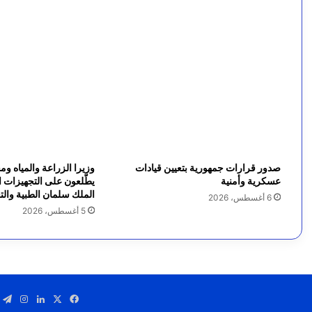
ي
ة
و
ت
ر
ك
ي
صدور قرارات جمهورية بتعيين قيادات
وزيرا الزراعة والمياه و
عسكرية وأمنية
يطّلعون على التجهيزات ال
ا
الملك سلمان الطبية والتع
6 أغسطس، 2026
5 أغسطس، 2026
و
ب
ا
ك
‫X
فيسبوك
لينكدإن
انستق
ت