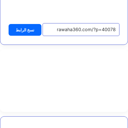
ة
التحميل…
ل
ب
ن
ا
نسخ الرابط
ء
ق
د
ر
ا
ت
ا
ل
ش
ر
ط
ة
ا
ل
ن
س
ا
ئ
إنطلاق