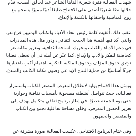
شهدت الفعالية فقرة شعرية ألقاها الشاعر عبدالخالق الصيت، قدّم
خلالها نصًا شعريًا أضفى على الافتتاح طابعًا أدبيًا مميزًا ينسجم مع
روح المناسبة واحتفائها بالكلمة والإبداع.
عقب ذلك، أُلقيت كلمة رئيس اتحاد الأدباء والكتاب اليمنيين فرع تعز،
والتي أكد فيها أهمية هذا الحدث الثقافي، ودور مثل هذه المبادرات
في دعم الأدباء والكتاب وتحريك الساحة الثقافية، وتعزيز مكانة تعز
كحاضنة للفكر والأدب والإبداع. كما عبّر عن أمله في أن تحظى قضايا
توثيق حقوق المؤلف وحقوق الملكية الفكرية باهتمام أكبر، باعتبارها
جزءًا أساسيًا من حماية النتاج الإبداعي وصون مكانة الكاتب والمبدع.
ويمثل هذا الافتتاح بوابة لانطلاق المعرض المصغر للكتاب واستمرار
فعالياته، حيث تتواصل أنشطته مصحوبة بأمسيات ثقافية وحوارية
حتى يوم الجمعة عصرًا، في إطار برنامج ثقافي متكامل يهدف إلى
تعزيز الحضور المعرفي، وخلق مساحة تفاعلية تجمع بين الكتاب
والمثقفين والجمهور.
وفي ختام البرنامج الافتتاحي، عكست الفعالية صورة مشرقة عن