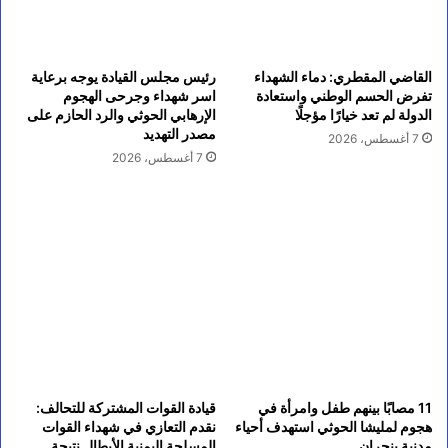
القاضي المقطري: دماء الشهداء
رئيس مجلس القيادة يوجه برعاية
تفرض الحسم الوطني واستعادة
اسر شهداء وجرحى الهجوم
الدولة لم تعد خيارًا مؤجلًا
الإرهابي الحوثي والرد الحازم على
مصدر التهديد
7 أغسطس، 2026
7 أغسطس، 2026
11 مصابًا بينهم طفل وامرأة في
قيادة القوات المشتركة للتحالف:
هجوم لمليشا الحوثي استهدف أحياء
نقدم التعازي في شهداء القوات
مدنية بنجران
المسلحة اليمنية الأبطال نتيجة