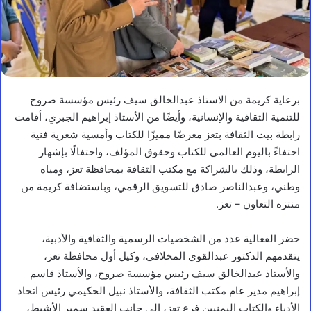
برعاية كريمة من الاستاذ عبدالخالق سيف رئيس مؤسسة صروح
للتنمية الثقافية والإنسانية، وأيضًا من الأستاذ إبراهيم الجبري، أقامت
رابطة بيت الثقافة بتعز معرضًا مميزًا للكتاب وأمسية شعرية فنية
احتفاءً باليوم العالمي للكتاب وحقوق المؤلف، واحتفالًا بإشهار
الرابطة، وذلك بالشراكة مع مكتب الثقافة بمحافظة تعز، ومياه
وطني، وعبدالناصر صادق للتسويق الرقمي، وباستضافة كريمة من
منتزه التعاون – تعز.
حضر الفعالية عدد من الشخصيات الرسمية والثقافية والأدبية،
يتقدمهم الدكتور عبدالقوي المخلافي، وكيل أول محافظة تعز،
والأستاذ عبدالخالق سيف رئيس مؤسسة صروح، والأستاذ قاسم
إبراهيم مدير عام مكتب الثقافة، والأستاذ نبيل الحكيمي رئيس اتحاد
الأدباء والكتاب اليمنيين فرع تعز، إلى جانب العقيد سمير الأشبط،