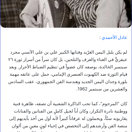
عادل الأحمدي
:
لم يكن بلبل اليمن الغرّيد وفنانها الكبير علي بن علي الآنسي مجرد
عبقريٍّ في الغناء والعزف والتلحين، بل كان سراً من أسرار ثورة ٢٦
سبتمبر الخالدة، بوصفه كان عضواً في تنظيم الضباط الأحرار. وبعد
قيام الثورة ضد الكهنوت العنصري الإمامي، حمل على عاتقه مهمة
بلورة وجدان اليمن الجديد وهندسة الفن الجمهوري، عقب السادس
والعشرين من سبتمبر 1962.
كان “المرحوم”، كما تحب الذاكرة الشعبية أن تصفه، ظاهرة فنية
ووطنية نادرة التكرار، وكان أباً لجيل كاملٍ من الفنانين والفنانات
يقاربونه سنّاً، ويحملون له عرفاناً كبيراً لأنه أول من أخذ بأيديهم إلى
منصة الفن وأرشدهم إلى التخصص في إحياء لونٍ معينٍ من ألوان