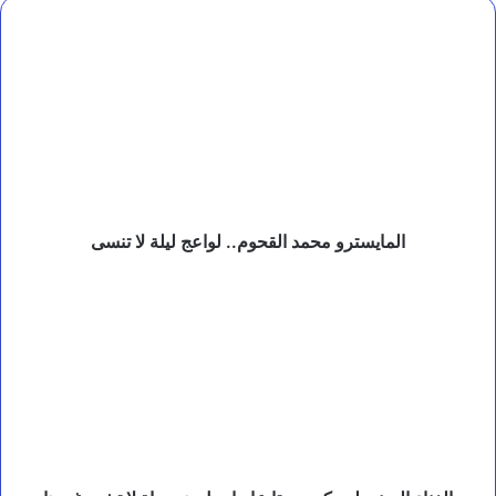
د
المايسترو
ا
محمد
ت
القحوم..
و
لواعج
ا
ل
ليلة
م
لا
ك
تنسى
ا
ي
د
المايسترو محمد القحوم.. لواعج ليلة لا تنسى
ا
ت
الغناء
اليمني
لم
يكن
صوتا
عابرا..
بل
هو
حياة
لا