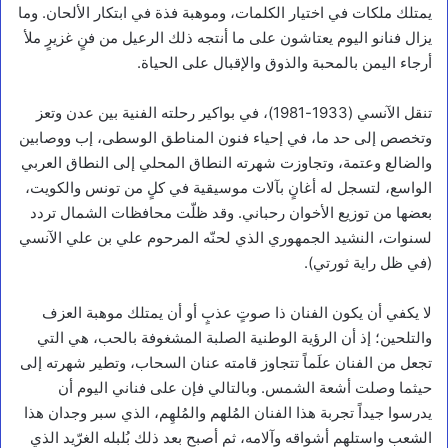
يمتلك ملكات في اختيار الكلمات، وموهبة فذة في ابتكار الألحان. وما
يزال فنانو اليوم يعتاشون على ما أنتجه ذلك الرعيل من فنٍ غزيرٍ ملأ
أرجاء اليمن بالمحبة والذوق والإقبال على الحياة.
تنقل الآنسي (1933-1981)، في بواكير رحلته الفنية بين عدن وتعز
وتخصص إلى حد ما، في إحياء فنون المناطق الوسطى، إب ووصابين
والضالع وعتمة، وتجاوزت شهرته النطاق المحلي إلى النطاق العربي
الواسع، لتسجل له أغانٍ بآلات موسيقية في كلٍ من تونس والكويت،
بعضها من توزيع الأخوان رحباني. وقد ظلّت محافظات الشمال تردد
لسنوات، النشيد الجمهوري الذي لحنّه المرحوم علي بن علي الآنسي
(في ظل راية ثورتي).
لا يكفي أن يكون الفنان ذا صوتٍ عذبٍ أو أن يمتلك موهبة العزف
والتلحين؛ إذ أن الرؤية الوطنية الصلبة المشغوفة بالحب، هي التي
تجعل من الفنان علَماً تتجاوز قامته عنان السحاب، وتطير شهرته إلى
حيثما وصلت أشعة الشمس. وبالتالي فإن على فناني اليوم أن
يدرسوا جيداً تجربة هذا الفنان المُلهم والمُلهِم، الذي سبر وجدان هذا
الشعب واستلهم أشواقه وآلامه، ثم أصبح بعد ذلك بُلبله الغرّيد الذي