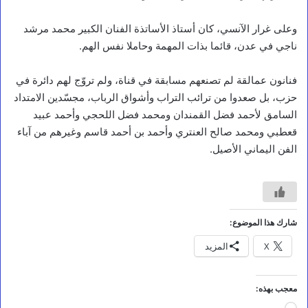
وعلى غرار الآنسي، كان أستاذ الأساتذة الفنان الكبير محمد مرشد
ناجي في عدن، قائما بذات المهمة وحاملا نفس الهم.
فنانون عمالقة لم تصنعهم مسابقة في قناة، ولم تروّج لهم دائرة في
حزب، بل صعدوا من ترائب التراب وأشواق الرباب، مجسّدين الامتداد
السامق لأحمد فضل القمندان ومحمد فضل اللحجي وأحمد عبيد
قعطبي ومحمد صالح العنتري وأحمد بن أحمد قاسم وغيرهم من آباء
الفن اليماني الأصيل.
شارك هذا الموضوع:
X
المزيد
مقالات
معجب بهذه:
ع
جاري