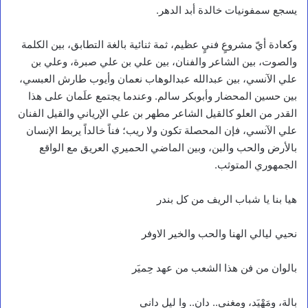
يسجع سمفونيات خالدة أبد الدهر.
وكعادة أيّ مشروعٍ فنيٍ عظيم، ثمة ثنائية بالغة التطابق، بين الكلمة
والصوت، بين الشاعر والفنان، بين علي بن علي صبرة، وعلي بن
علي الآنسي، بين عبدالله عبدالوهاب نعمان وأيوب طارش العبسي،
بين حسين المحضار وأبوبكر سالم. وعندما يجتمع علَمان على هذا
القدر من العلو كالقيل الشاعر مطهر بن علي الإرياني والقيل الفنان
علي الآنسي، فإن المحصلة تكون ولا ريب؛ فناً خالداً يربط الإنسان
بالأرض والحب والبن، وبين الماضي الحميري العريق مع الواقع
الجمهوري المتوثب.
هيا بنا يا شباب الريف من كل بندر
نحيي ليالي الهنا والحب والخير الاوفر
بالوان من فن هذا الشعب من عهد حِميَر
بالة، ومَهْيَد، ومغنى.. دان.. وا ليل داني